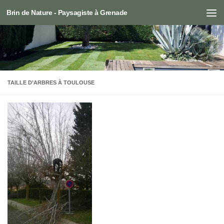
Brin de Nature - Paysagiste à Grenade
Skip to content
TAILLE D’ARBRES À TOULOUSE