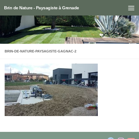
Brin de Nature - Paysagiste à Grenade
Skip to content
BRIN-DE-NATURE-PAYSAGISTE-GAGNAC-2