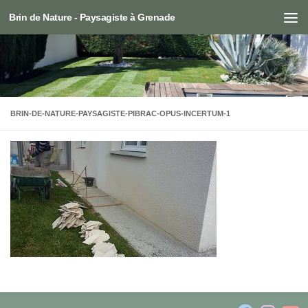
Brin de Nature - Paysagiste à Grenade
Skip to content
BRIN-DE-NATURE-PAYSAGISTE-PIBRAC-OPUS-INCERTUM-1