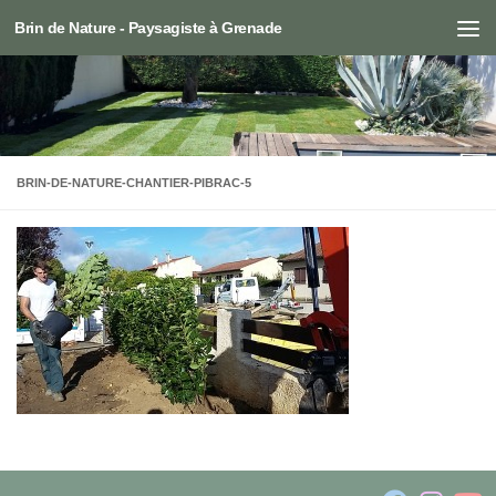
Brin de Nature - Paysagiste à Grenade
Skip to content
BRIN-DE-NATURE-CHANTIER-PIBRAC-5