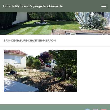
Brin de Nature - Paysagiste à Grenade
Skip to content
BRIN-DE-NATURE-CHANTIER-PIBRAC-4