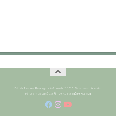
Brin de Nature - Paysagiste à Grenade © 2026. Tous droits réservés.
Fièrement propulsé par
- Conçu par
Thème Hueman