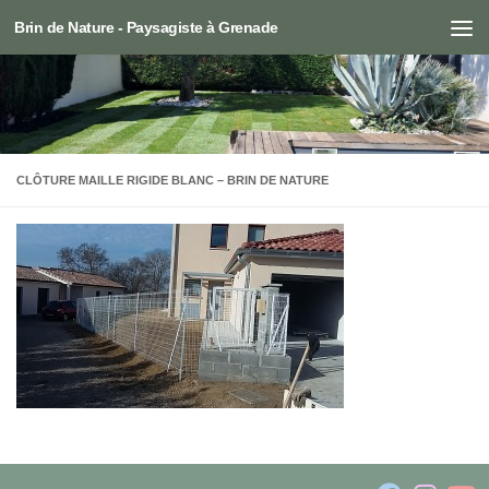
Brin de Nature - Paysagiste à Grenade
Skip to content
CLÔTURE MAILLE RIGIDE BLANC – BRIN DE NATURE