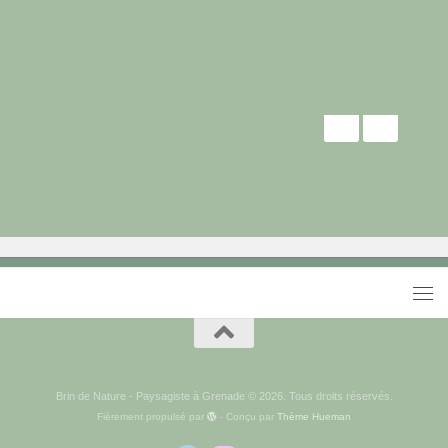
Brin de Nature - Paysagiste à Grenade © 2026. Tous droits réservés.
Fièrement propulsé par
- Conçu par
Thème Hueman